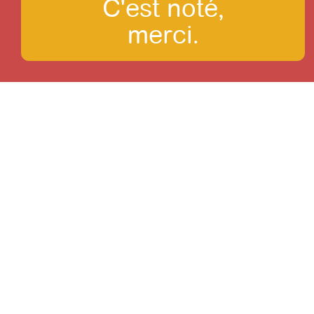
C'est noté,
El Chaco
merci.
La Paz et sa région
Les Yungas
Pantanal
Potosi
Sajama et sa région
Santa Cruz de la sierra
Sucre et sa région
Tarija et sa région
Tupiza et sa région