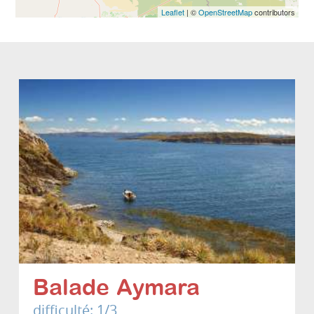
Leaflet
| ©
OpenStreetMap
contributors
Balade Aymara
difficulté: 1/3