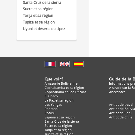
Santa Cruz de la sierra
Sucre et sa région
Tarija et sa région
Tupiza et sa région
Uyuni et déserts du Lipez
Que voir?
Guide de la B
Amazonie Bolivienne
Informations pr
Cochabamba et sa région
À savoir sur la Bo
Copacabana et Lac Titicaca
Anecdotes
El Chaco
La Paz et sa région
Les Yungas
Antipode travel
Pantanal
Antipode Bolivia
Potosi
Antipode Peru
Sajama et sa région
Antipode Chile
Santa Cruz de la sierra
Sucre et sa région
Tarija et sa région
Tupiza et sa région