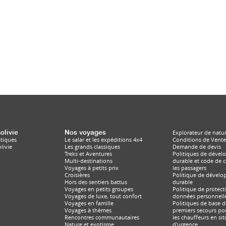
olivie
Nos voyages
Explorateur de natu
atiques
Le salar et les expéditions 4x4
Conditions de Vente
livie
Les grands classiques
Demande de devis
Treks et Aventures
Politiques de déve
Multi-destinations
durable et code de 
Voyages à petits prix
les passagers
Croisières
Politique de dével
Hors des sentiers battus
durable
Voyages en petits groupes
Politique de protect
Voyages de luxe, tout confort
données personnell
Voyages en famille
Politiques de base d
Voyages à thèmes
premiers secours pou
Rencontres communautaires
les chauffeurs en si
Nature et exotisme
d'urgence.