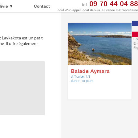
09 70 44 04 88
tel:
Contact
ivie
▼
cout d'un appel local depuis la France métropolitaine
rc Laykakota est un petit
Fr
e. Il offre également
En
Es
Balade Aymara
difficulté: 1/3
durée: 10 jours