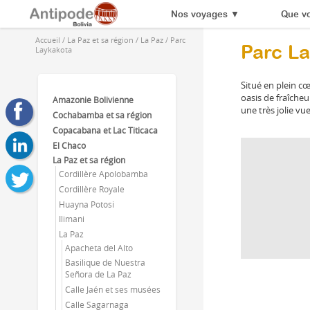
Nos voyages
▼
Que vo
Accueil
/
La Paz et sa région
/
La Paz
/
Parc
Parc L
Laykakota
Situé en plein cœ
oasis de fraîcheu
Amazonie Bolivienne
une très jolie vu
Cochabamba et sa région
Copacabana et Lac Titicaca
El Chaco
La Paz et sa région
Cordillère Apolobamba
Cordillère Royale
Huayna Potosi
Ilimani
La Paz
Apacheta del Alto
Basilique de Nuestra
Señora de La Paz
Calle Jaén et ses musées
Calle Sagarnaga