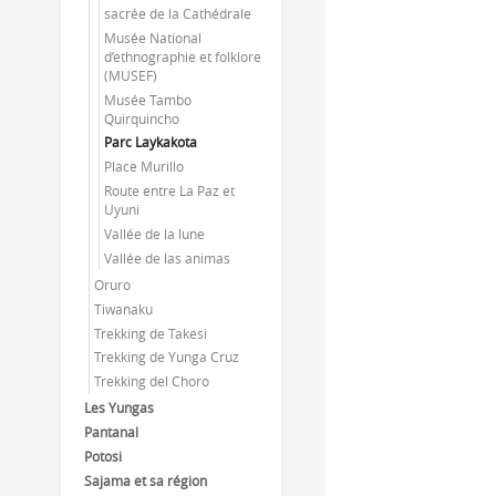
sacrée de la Cathédrale
Musée National
d’ethnographie et folklore
(MUSEF)
Musée Tambo
Quirquincho
Parc Laykakota
Place Murillo
Route entre La Paz et
Uyuni
Vallée de la lune
Vallée de las animas
Oruro
Tiwanaku
Trekking de Takesi
Trekking de Yunga Cruz
Trekking del Choro
Les Yungas
Pantanal
Potosi
Sajama et sa région