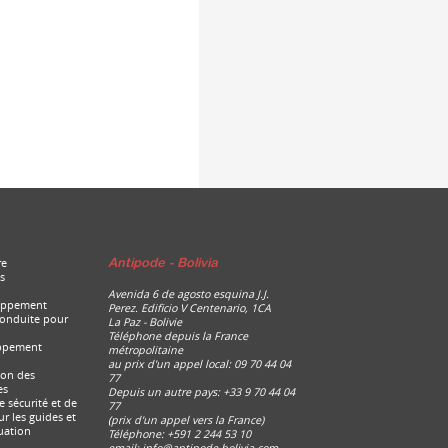
re
Antipode - Bolivia
s
Avenida 6 de agosto esquina J.J.
loppement
Perez. Edificio V Centenario, 1CA
conduite pour
La Paz - Bolivie
Téléphone depuis la France
oppement
métropolitaine
au prix d'un appel local: 09 70 44 04
ion des
77
es
Depuis un autre pays: +33 9 70 44 04
e sécurité et de
77
r les guides et
(prix d'un appel vers la France)
tuation
Téléphone: +591 2 244 53 10