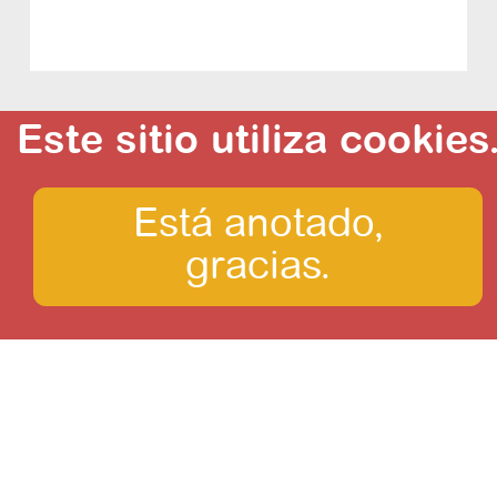
Este sitio utiliza cookies
Está anotado,
¿Qué ver?
gracias.
Amazonia boliviana
Cochabamba y su región
Copacabana y el Lago Titicaca
El Chaco